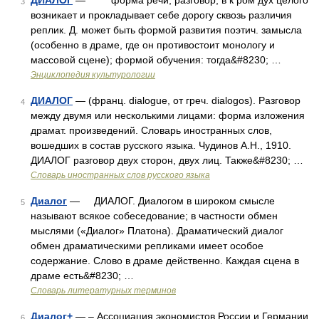
ДИАЛОГ
— форма речи, разговор, в к ром дух целого
3
возникает и прокладывает себе дорогу сквозь различия
реплик. Д. может быть формой развития поэтич. замысла
(особенно в драме, где он противостоит монологу и
массовой сцене); формой обучения: тогда&#8230; …
Энциклопедия культурологии
ДИАЛОГ
— (франц. dialogue, от греч. dialogos). Разговор
4
между двумя или несколькими лицами: форма изложения
драмат. произведений. Словарь иностранных слов,
вошедших в состав русского языка. Чудинов А.Н., 1910.
ДИАЛОГ разговор двух сторон, двух лиц. Также&#8230; …
Словарь иностранных слов русского языка
Диалог
— ДИАЛОГ. Диалогом в широком смысле
5
называют всякое собеседование; в частности обмен
мыслями («Диалог» Платона). Драматический диалог
обмен драматическими репликами имеет особое
содержание. Слово в драме действенно. Каждая сцена в
драме есть&#8230; …
Словарь литературных терминов
Диалог+
— – Ассоциация экономистов России и Германии
6