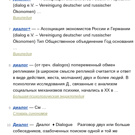
(dialog e.V. – Vereinigung deutscher und russischer
Ökonomen) …
Википедия
диалог+
— – Ассоциация экономистов России и Германии
7
(dialog e.V. – Vereinigung deutscher und russischer
Ökonomen) Тип Общественное объединение Год основания
…
Википедия
диалог
— (от греч. dialogos) попеременный обмен
8
репликами (в широком смысле репликой считается и ответ
в виде действия, жеста, молчания) двух и более людей. В
психологии исследования Д., связанные с анализом
социальных механизмов психики, начались в ХХ в …
Большая психологическая энциклопедия
диалог
— См …
9
Словарь синонимов
Диалог
— Диалог ♦ Dialogue Разговор двух или больше
10
собеседников, озабоченных поиском одной и той же