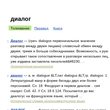
диалог
Толкование
Перевод
Книги
Диалог
— (греч. dialogos первоначальное значение
1
разговор между двумя лицами) словесный обмен между
двумя, тремя и больше собеседниками. Возможность, к рую
открывает такое сопоставление в разговоре нескольких лиц,
уже издавна заставляла писателей&#8230; …
Литературная энциклопедия
диалог
— а, м. dialogue &LT;лат. dialogus &LT;гр. dialogos. 1.
2
Литературный жанр в форме беседы двух или более
персонажей. Сл. 18. Феодорит в первом диалозе .. сия
сказует. Соб. 42. // Сл. 18 6 124. Посылается до вас
диалогус на французском языке, который …
Исторический словарь галлицизмов русского языка