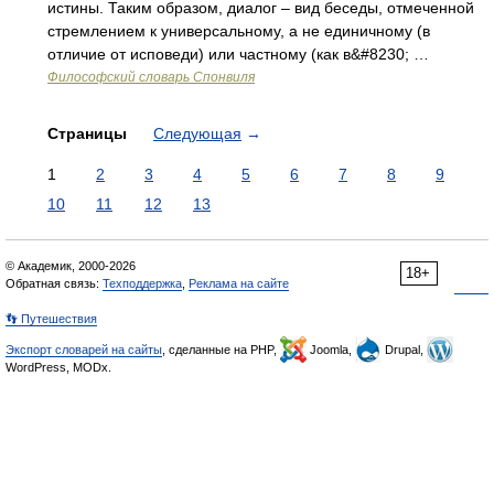
истины. Таким образом, диалог – вид беседы, отмеченной
стремлением к универсальному, а не единичному (в
отличие от исповеди) или частному (как в&#8230; …
Философский словарь Спонвиля
Страницы
Следующая
→
1
2
3
4
5
6
7
8
9
10
11
12
13
© Академик, 2000-2026
18+
Обратная связь:
Техподдержка
,
Реклама на сайте
👣 Путешествия
Экспорт словарей на сайты
, сделанные на PHP,
Joomla,
Drupal,
WordPress, MODx.